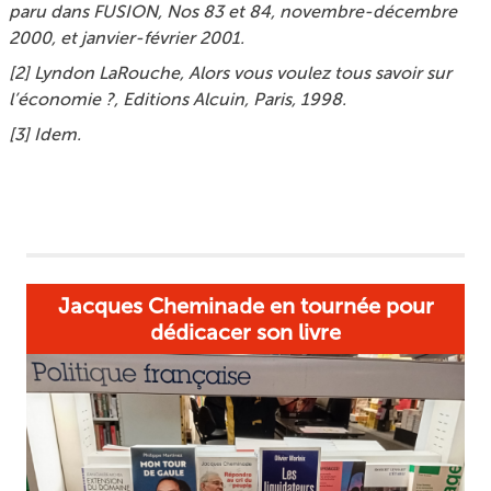
paru dans
FUSION
, Nos 83 et 84, novembre-décembre
2000, et janvier-février 2001.
[
2
]
Lyndon LaRouche,
Alors vous voulez tous savoir sur
l’économie ?
, Editions Alcuin, Paris, 1998.
[
3
]
Idem.
Jacques Cheminade en tournée pour
dédicacer son livre