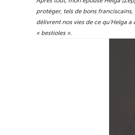
Après tout, mon épouse Helga [Zepp
protéger, tels de bons franciscains,
délivrent nos vies de ce qu’Helga a
« bestioles ».