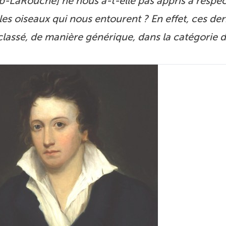
-LaRouche] ne nous a-t-elle pas appris à respec
 les oiseaux qui nous entourent ? En effet, ces der
 classé, de manière générique, dans la catégorie 