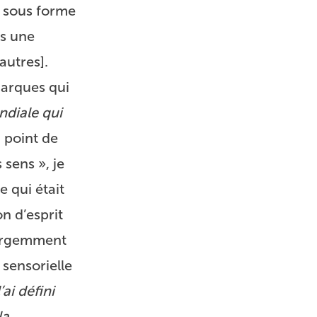
 sous forme
ns une
autres].
marques qui
ndiale qui
u point de
sens », je
e qui était
on d’esprit
e urgemment
 sensorielle
’ai défini
la