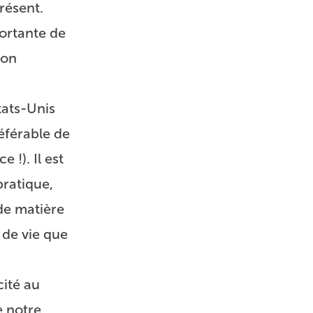
résent.
ortante de
çon
tats-Unis
référable de
 !). Il est
pratique,
de matière
 de vie que
cité au
re notre