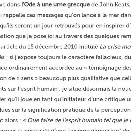
uve dans
l’Ode à une urne grecque
de John Keats,
 rappelle ces messages qu’on lance à la mer da
qu’ils seront un jour retrouvés pour en inspirer d’
stion que je pose ici au travers des quelques re
 article du 15 décembre 2010 intitulé
La crise mo
ès : si j’expose toujours le caractère fallacieux, d
ance ordinairement accordée au « témoignage des 
ion de « sens » beaucoup plus qualitative que cell
s sur l’esprit humain ; je situe désormais la noti
er qu’il joue en tant qu’initiateur d’une critiqu
es sur la signification pratique de la perception
t alors :
« Que faire de l’esprit humain tel que je l
rmais la nécessité d’une "sixième dimension" de 