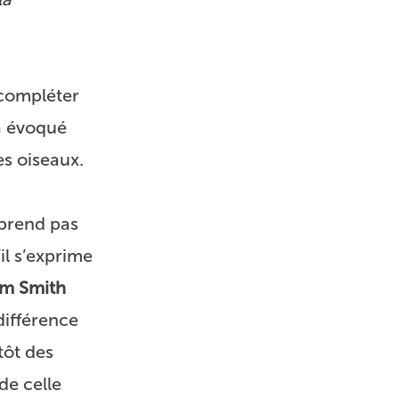
 compléter
jà évoqué
s oiseaux.
 prend pas
il s’exprime
m Smith
différence
tôt des
 de celle