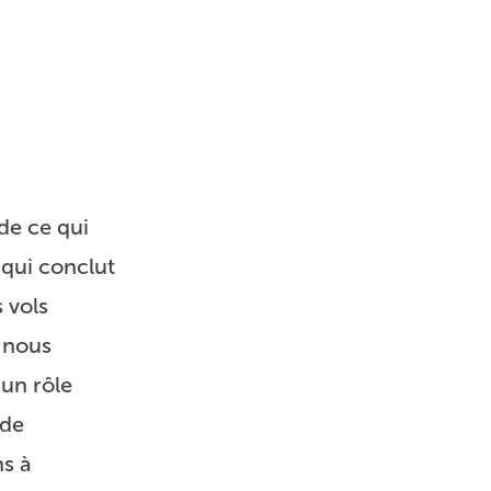
de ce qui
qui conclut
s vols
 nous
un rôle
 de
ns à