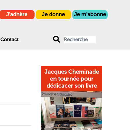
J'adhère
Je donne
Je m'abonne
Contact
Jacques Cheminade
en tournée pour
dédicacer son livre