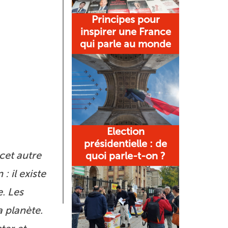
Principes pour
inspirer une France
qui parle au monde
Election
présidentielle : de
cet autre
quoi parle-t-on ?
 il existe
. Les
 planète.