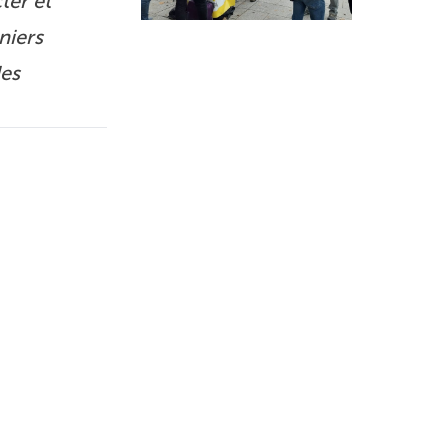
ter et
niers
des