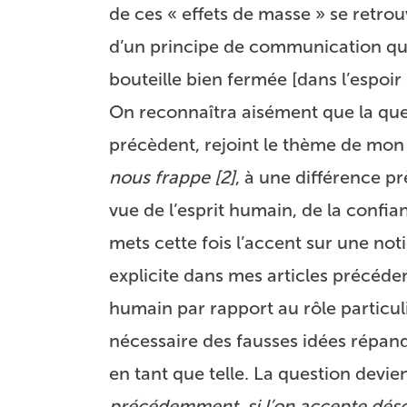
de ces « effets de masse » se retro
d’un principe de communication qui
bouteille bien fermée [dans l’espoir 
On reconnaîtra aisément que la que
précèdent, rejoint le thème de mon
nous frappe
[
2
]
, à une différence pr
vue de l’esprit humain, de la confi
mets cette fois l’accent sur une not
explicite dans mes articles précédent
humain par rapport au rôle particuli
nécessaire des fausses idées répandu
en tant que telle. La question devien
précédemment, si l’on accepte déso