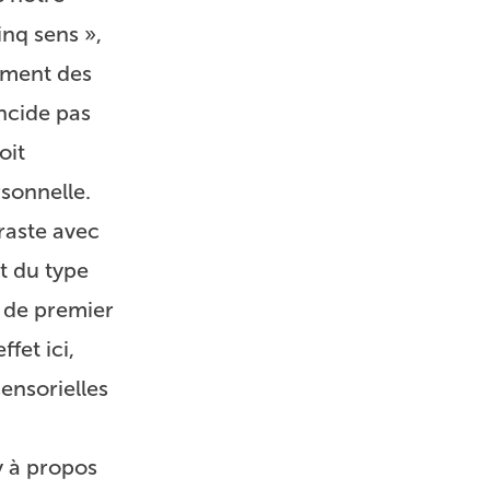
nq sens »,
ement des
ncide pas
oit
sonnelle.
raste avec
t du type
 de premier
fet ici,
ensorielles
y à propos