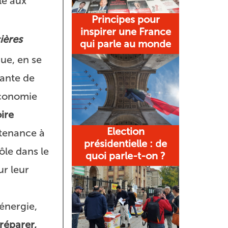
le aux
Principes pour
inspirer une France
ières
qui parle au monde
ue, en se
rante de
économie
ire
Election
rtenance à
présidentielle : de
ôle dans le
quoi parle-t-on ?
ur leur
 énergie,
réparer,