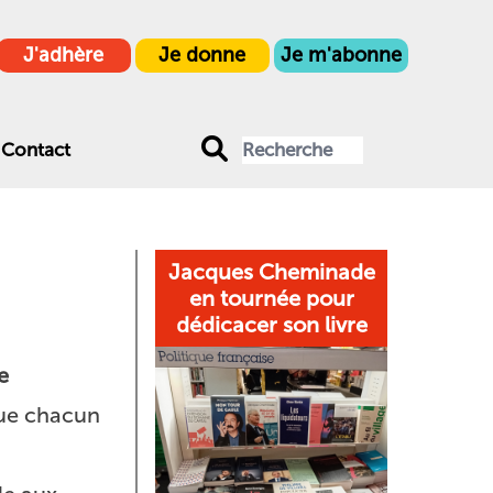
J'adhère
Je donne
Je m'abonne
Contact
Jacques Cheminade
en tournée pour
dédicacer son livre
e
que chacun