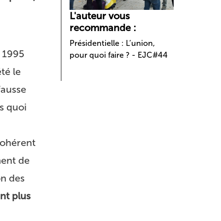
L'auteur vous
recommande :
Présidentielle : L’union,
e 1995
pour quoi faire ? - EJC#44
té le
fausse
s quoi
cohérent
ment de
on des
nt plus