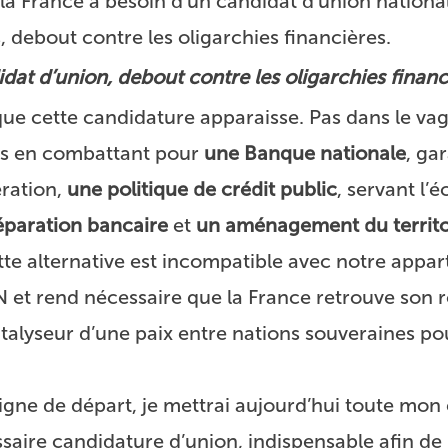
 la France a besoin d’un candidat d’union nationa
, debout contre les oligarchies financières.
dat d’union, debout contre les oligarchies financ
ue cette candidature apparaisse. Pas dans le vag
ais en combattant pour
une Banque nationale
, ga
ration,
une politique de crédit public
, servant l’
éparation bancaire
et
un aménagement du territo
e alternative est incompatible avec notre appa
N et rend nécessaire que la France retrouve son r
talyseur d’une paix entre nations souveraines po
 ligne de départ, je mettrai aujourd’hui toute mon
saire candidature d’union, indispensable afin de