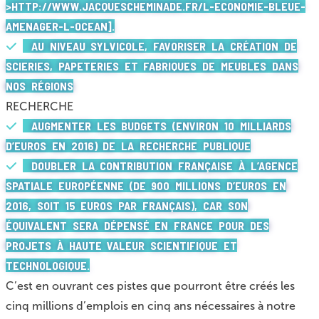
>HTTP://WWW.JACQUESCHEMINADE.FR/L-ECONOMIE-BLEUE-
AMENAGER-L-OCEAN].
AU NIVEAU SYLVICOLE, FAVORISER LA CRÉATION DE
SCIERIES, PAPETERIES ET FABRIQUES DE MEUBLES DANS
NOS RÉGIONS
RECHERCHE
AUGMENTER LES BUDGETS (ENVIRON 10 MILLIARDS
D’EUROS EN 2016) DE LA RECHERCHE PUBLIQUE
DOUBLER LA CONTRIBUTION FRANÇAISE À L’AGENCE
SPATIALE EUROPÉENNE (DE 900 MILLIONS D’EUROS EN
2016, SOIT 15 EUROS PAR FRANÇAIS), CAR SON
ÉQUIVALENT SERA DÉPENSÉ EN FRANCE POUR DES
PROJETS À HAUTE VALEUR SCIENTIFIQUE ET
TECHNOLOGIQUE.
C’est en ouvrant ces pistes que pourront être créés les
cinq millions d’emplois en cinq ans nécessaires à notre