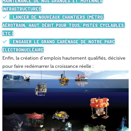
MAINTENANCE DE NOS GRANDES ET MOYENNES
INFRASTRUCTURES
LANCER DE NOUVEAUX CHANTIERS (MÉTRO,
AÉROTRAIN, HAUT DÉBIT POUR TOUS, PISTES CYCLABLES,
ETC.)
ENGAGER LE GRAND CARÉNAGE DE NOTRE PARC
ÉLECTRONUCLÉAIRE
Enfin, la création d’emplois hautement qualifiés, décisive
pour faire redémarrer la croissance réelle :