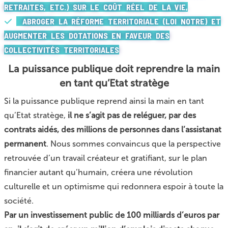
RETRAITES, ETC.) SUR LE COÛT RÉEL DE LA VIE,
ABROGER LA RÉFORME TERRITORIALE (LOI NOTRE) ET
AUGMENTER LES DOTATIONS EN FAVEUR DES
COLLECTIVITÉS TERRITORIALES
La puissance publique doit reprendre la main
en tant qu’Etat stratège
Si la puissance publique reprend ainsi la main en tant
qu’Etat stratège,
il ne s’agit pas de reléguer, par des
contrats aidés, des millions de personnes dans l’assistanat
permanent
. Nous sommes convaincus que la perspective
retrouvée d’un travail créateur et gratifiant, sur le plan
financier autant qu’humain, créera une révolution
culturelle et un optimisme qui redonnera espoir à toute la
société.
Par un investissement public de 100 milliards d’euros par