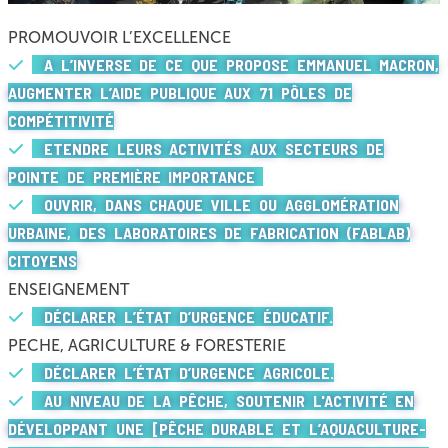
PROMOUVOIR L’EXCELLENCE
A L’INVERSE DE CE QUE PROPOSE EMMANUEL MACRON,
AUGMENTER L’AIDE PUBLIQUE AUX 71 PÔLES DE
COMPÉTITIVITÉ
ETENDRE LEURS ACTIVITÉS AUX SECTEURS DE
POINTE DE PREMIÈRE IMPORTANCE
OUVRIR, DANS CHAQUE VILLE OU AGGLOMÉRATION
URBAINE, DES LABORATOIRES DE FABRICATION (FABLAB)
CITOYENS
ENSEIGNEMENT
DÉCLARER L’ÉTAT D’URGENCE ÉDUCATIF.
PECHE, AGRICULTURE & FORESTERIE
DÉCLARER L’ÉTAT D’URGENCE AGRICOLE.
AU NIVEAU DE LA PÊCHE, SOUTENIR L'ACTIVITÉ EN
DÉVELOPPANT UNE [PÊCHE DURABLE ET L’AQUACULTURE-