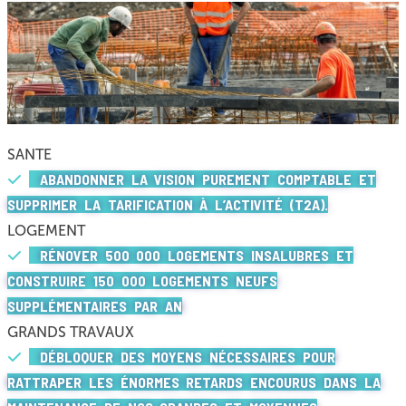
SANTE
ABANDONNER LA VISION PUREMENT COMPTABLE ET
SUPPRIMER LA TARIFICATION À L’ACTIVITÉ (T2A).
LOGEMENT
RÉNOVER 500 000 LOGEMENTS INSALUBRES ET
CONSTRUIRE 150 000 LOGEMENTS NEUFS
SUPPLÉMENTAIRES PAR AN
GRANDS TRAVAUX
DÉBLOQUER DES MOYENS NÉCESSAIRES POUR
RATTRAPER LES ÉNORMES RETARDS ENCOURUS DANS LA