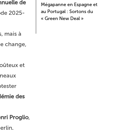
nuelle de
Mégapanne en Espagne et
au Portugal : Sortons du
iode 2025-
« Green New Deal »
s, mais à
 de change,
coûteux et
anneaux
otester
démie des
nri Proglio
,
erlin,