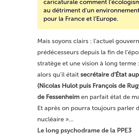
caricaturale comment l’écologis
au détriment d’un environnement
pour la France et l’Europe.
Mais soyons clairs : l’actuel gouv
prédécesseurs depuis la fin de l’é
stratège et une vision à long terme
alors qu’il était
secrétaire d’État aup
(Nicolas Hulot puis François de Rug
de Fessenheim
en parfait état de m
Et après on pourra toujours parler de
nucléaire »...
Le long psychodrame de la PPE3