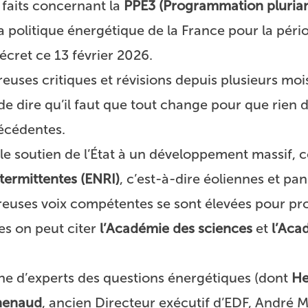
faits concernant la
PPE3 (Programmation plurian
 la politique énergétique de la France pour la pér
écret ce 13 février 2026.
euses critiques et révisions depuis plusieurs moi
té de dire qu’il faut que tout change pour que rien
récédentes.
 le soutien de l’État à un développement massif, 
termittentes (ENRI)
, c’est-à-dire éoliennes et p
reuses voix compétentes se sont élevées pour pr
es on peut citer
l’Académie des sciences
et
l’Aca
e d’experts des questions énergétiques (dont
He
henaud
, ancien Directeur exécutif d’EDF, André M