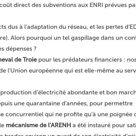
e coût direct des subventions aux ENRI prévues pa
ts dus à l’adaptation du réseau, et les pertes d’E
ire). Alors pourquoi un tel gaspillage dans un con
ses dépenses ?
heval de Troie
pour les prédateurs financiers : no
rs de l’Union européenne qui est elle-même au ser
 production d’électricité abondante et bon marché
puis une quarantaine d’années, pour permettre
ème concurrentiel qui ne profite qu’à une poignée d
le
mécanisme de l’ARENH
a été instauré pour sati
de brader environ un quart de son électricité d’or