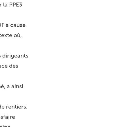
r la PPE3
DF à cause
texte où,
s dirigeants
vice des
, a ainsi
e rentiers.
sfaire
igine