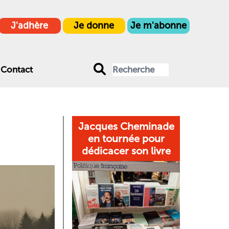
J'adhère
Je donne
Je m'abonne
Contact
Jacques Cheminade
en tournée pour
dédicacer son livre