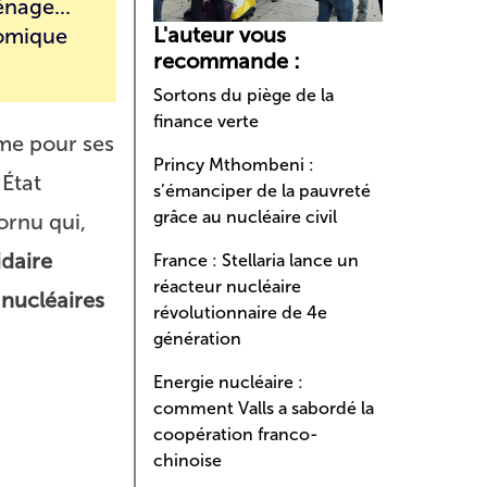
nage...
L'auteur vous
nomique
recommande :
Sortons du piège de la
finance verte
mme pour ses
Princy Mthombeni :
 État
s’émanciper de la pauvreté
grâce au nucléaire civil
ornu qui,
idaire
France : Stellaria lance un
réacteur nucléaire
 nucléaires
révolutionnaire de 4e
génération
Energie nucléaire :
comment Valls a sabordé la
coopération franco-
chinoise