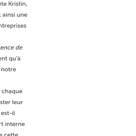
te Kristin,
 ainsi une
ntreprises
gence de
ent qu’à
 notre
 à chaque
ster leur
est-il
t interne
e cette