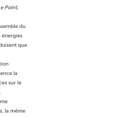
e Point
,
ensemble du
s énergies
oduisent que
tion
nence la
es sur le
.
ême
se, la même