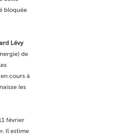
té bloquée
ard Lévy
nergie) de
les
 en cours à
naisse les
1 février
»
. Il estime