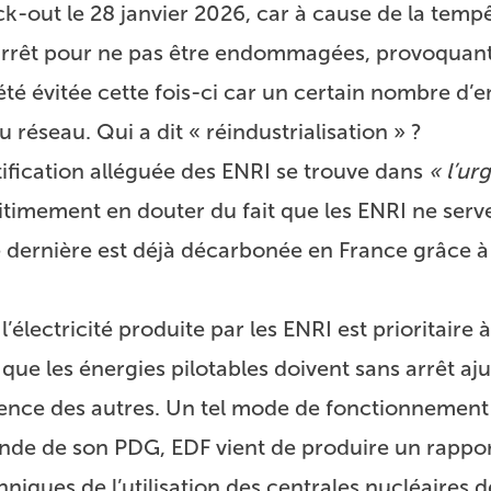
ck-out le 28 janvier 2026, car à cause de la tempê
l’arrêt pour ne pas être endommagées, provoquant
té évitée cette fois-ci car un certain nombre d’e
u réseau. Qui a dit « réindustrialisation » ?
ustification alléguée des ENRI se trouve dans
« l’ur
itimement en douter du fait que les ENRI ne serv
te dernière est déjà décarbonée en France grâce à
l’électricité produite par les ENRI est prioritaire
e que les énergies pilotables doivent sans arrêt aju
ttence des autres. Un tel mode de fonctionnement 
mande de son PDG, EDF vient de produire un rappor
iques de l’utilisation des centrales nucléaires d