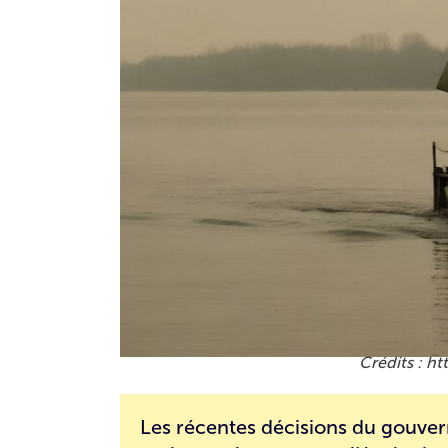
ht
Les récentes décisions du gouv