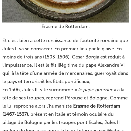
Erasme de Rotterdam.
Et c’est bien à cette renaissance de l’autorité romaine que
Jules II va se consacrer. En premier lieu par le glaive. En
moins de trois ans (1503-1506), César Borgia est réduit à
l’impuissance. Il est le fils illégitime du pape Alexandre VI
qui, à la tête d’une armée de mercenaires, guerroyait dans
le pays et terrorisait les Etats pontificaux,
En 1506, Jules II, vite surnommé
« le pape guerrier »
à la
tête de ses troupes, reprend Pérouse et Bologne. Comme
le lui reproche alors l’humaniste
Erasme de Rotterdam
(1467-1537)
, présent en Italie et témoin oculaire du
pillage de Bologne par les troupes pontificales, Jules II
préfère de loin le casque à la tiare. Interrogé par Michel-