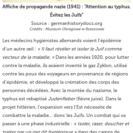
Affiche de propagande nazie (1941) : "Attention au typhus.
Évitez les Juifs"
Source :
germanhistorydocs.org
Muzeum Okregowe w Rzeszowie
Les médecins hygiénistes allemands voient l’épidémie
d’un autre œil :
« Il faut révéler et isoler le Juif comme
vecteur de la maladie. »
Dans les années 1920, pour lutter
contre la maladie, ils avaient inventé le gaz Zyklon, utilisé
contre les poux des voyageurs en provenance de régions
d’épidémie, et développé la crémation des corps des
personnes décédées. Avec la montée du nazisme, le
typhus est rebaptisé
Judenfieber
(fièvre juive). Dans le
projet hitlérien, l’expansion vers l’Est nécessite de
combattre la maladie… donc les Juifs. Un combat qui va
passer à une phase industrielle :
« Isoler, raser, doucher et
traiter par un gaz dit hygiénique »
dans des camps de