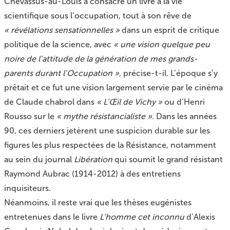
Chevassus-au-Louis a consacré un livre à la vie
scientifique sous l’occupation, tout à son rêve de
« révélations sensationnelles »
dans un esprit de critique
politique de la science, avec
« une vision quelque peu
noire de l’attitude de la génération de mes grands-
parents durant l’Occupation »,
précise-t-il
.
L’époque s’y
prêtait et ce fut une vision largement servie par le cinéma
de Claude chabrol dans
« L’Œil de Vichy »
ou d’Henri
Rousso sur le
« mythe résistancialiste ».
Dans les années
90, ces derniers jetèrent une suspicion durable sur les
figures les plus respectées de la Résistance, notamment
au sein du journal
Libération
qui soumit le grand résistant
Raymond Aubrac (1914-2012) à des entretiens
inquisiteurs.
Néanmoins, il reste vrai que les thèses eugénistes
entretenues dans le livre
L’homme cet inconnu
d’Alexis